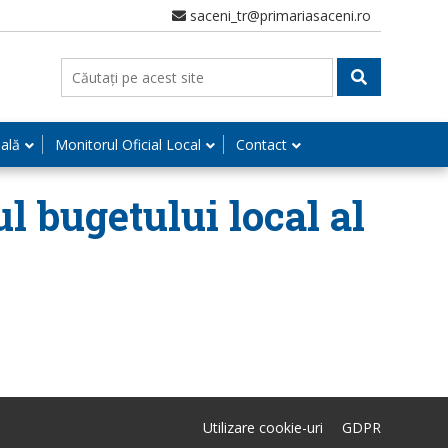
saceni_tr@primariasaceni.ro
nală
Monitorul Oficial Local
Contact
l bugetului local al
Utilizare cookie-uri
GDPR