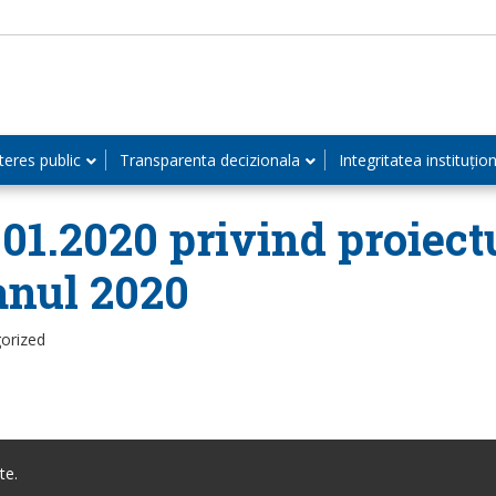
teres public
Transparenta decizionala
Integritatea instituțio
.01.2020 privind proiectu
anul 2020
orized
te.