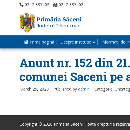
0247-337402
0247-337402
Prima pagină
Despre institutie
Informatii de in
Anunt nr. 152 din 21
comunei Saceni pe 
March 25, 2020 |
Published by
admin
|
Categorie: Uncateg
Copyright © 2026 Primaria Saceni. Toate drepturile rezerva