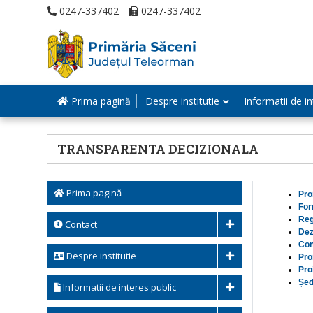
0247-337402
0247-337402
Prima pagină
Despre institutie
Informatii de in
TRANSPARENTA DECIZIONALA
Prima pagină
Pro
For
Reg
Contact
Dez
Con
Despre institutie
Pro
Pro
Șed
Informatii de interes public