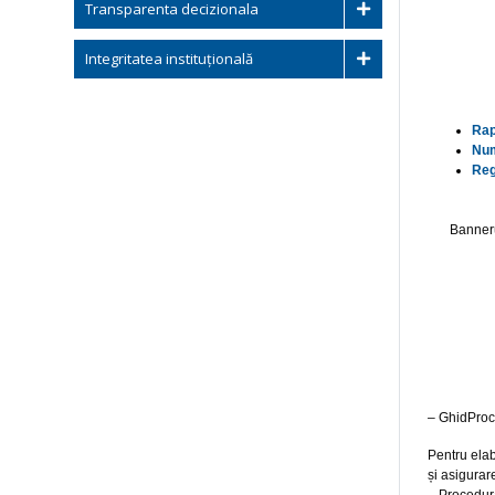
Transparenta decizionala
Integritatea instituțională
Rap
Num
Regi
Banneru
– GhidPro
Pentru elab
și asigurar