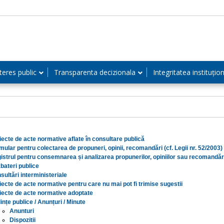
teres public
Transparenta decizionala
Integritatea instituțio
iecte de acte normative aflate în consultare publică
mular pentru colectarea de propuneri, opinii, recomandări (cf. Legii nr. 52/2003)
istrul pentru consemnarea și analizarea propunerilor, opiniilor sau recomandăr
bateri publice
sultări interministeriale
iecte de acte normative pentru care nu mai pot fi trimise sugestii
iecte de acte normative adoptate
ințe publice / Anunțuri / Minute
Anunturi
Dispozitii