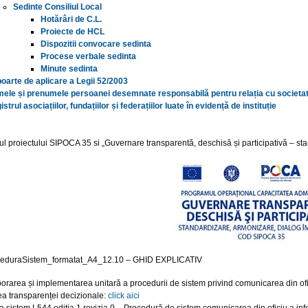
Sedinte Consiliul Local
Hotărâri de C.L.
Proiecte de HCL
Dispozitii convocare sedinta
Procese verbale sedinta
Minute sedinta
oarte de aplicare a Legii 52/2003
ele și prenumele persoanei desemnate responsabilă pentru relația cu societat
strul asociațiilor, fundațiilor și federațiilor luate în evidență de instituție
l proiectului SIPOCA 35 si „Guvernare transparentă, deschisă și participativă – s
ceduraSistem_formatat_A4_12.10 – GHID EXPLICATIV
orarea și implementarea unitară a procedurii de sistem privind comunicarea din ofici
ea transparenței decizionale:
click aici