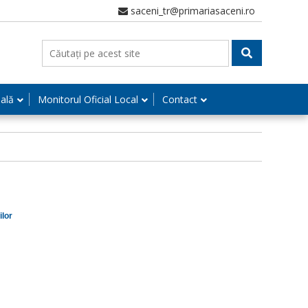
saceni_tr@primariasaceni.ro
nală
Monitorul Oficial Local
Contact
ilor