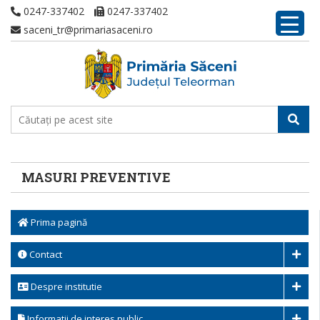
0247-337402
0247-337402
saceni_tr@primariasaceni.ro
MASURI PREVENTIVE
Prima pagină
Contact
Despre institutie
Informatii de interes public