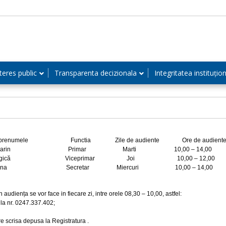
teres public
Transparenta decizionala
Integritatea instituțio
si prenumele Functia Zile de audiente Ore de audient
oiu Marin Primar Marti 10,00 – 14,00
Georgică Viceprimar Joi 10,00 – 12,00
cu Iuliana Secretar Miercuri 10,00 – 14,00
în audiența se vor face in fiecare zi, intre orele 08,30 – 10,00, astfel:
, la nr. 0247.337.402;
re scrisa depusa la Registratura .