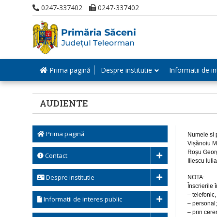
0247-337402
0247-337402
Prima pagină
Despre institutie
Informatii de in
AUDIENTE
Prima pagină
Numele 
Vișăn
Roșu 
Contact
Ilies
Despre institutie
NOTA:
Înscrierile 
– telefonic
Informatii de interes public
– personal;
– prin cere