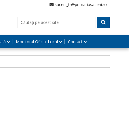
saceni_tr@primariasaceni.ro
nală
Monitorul Oficial Local
Contact
e