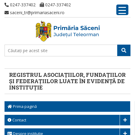
0247-337402
0247-337402
saceni_tr@primariasaceni.ro
REGISTRUL ASOCIAȚIILOR, FUNDAȚIILOR
ȘI FEDERAȚIILOR LUATE ÎN EVIDENȚĂ DE
INSTITUȚIE
Prima pagină
Contact
Despre institutie