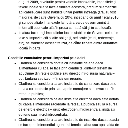
august 2009, nivelurile pentru valorile impozabile, impozitele şi
taxele locale şi alte taxe asimilate acestora, precum şi amenzile
aplicabile, care sunt stabilite unitar pentru intreaga ţară, au fost
majorate, de către Guvern, cu 20%, începând cu anul fiscal 2010
şi sunt detaliate în anexele la hotărârea de guvern amintită,
informaţii publicate atât în presa centrală cât şi în cea locală.
In afara taxelor şi impozitelor locale stabilite de Guvern, celelalte
taxe şi impozite cât şi alte obligaţii, nefiscale (chirii, redevenţe,
etc), se stabilesc descentralizat, de către fiecare dintre autoritate
locală în parte.
Conditiile cumulative pentru impozitul pe cladiri
.
Cladirea se considera dotata cu instalatie de apa daca
alimentarea cu apa se face prin conducte, dintr-un sistem de
aductiune din retele publice sau direct dintr-o sursa naturala –
put, fântâna sau izvor – în sistem propriu;
Cladirea se considera ca are instalatie de canalizare daca este
dotata cu conducte prin care apele menajere sunt evacuate în
reteaua publica;
Cladirea se considera ca are instalatie electrica daca este dotata
cu cablaje interioare racordate la reteaua publica sau la o sursa
de energie electrica – grup electrogen, microcentrala, instalatii
eoliene sau microhidrocentrala;
Cladirea se considera ca are instalatie de încalzire daca aceasta
se face prin intermediul agentului termic – abur sau apa calda de