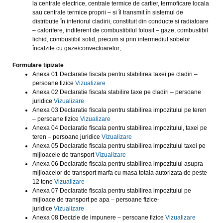
la centrale electrice, centrale termice de cartier, termoficare locala
sau centrale termice proprii – si îl transmit în sistemul de
distributie în interiorul cladirii, constituit din conducte si radiatoare
– calorifere, indiferent de combustibilul folosit – gaze, combustibil
lichid, combustibil solid, precum si prin intermediul sobelor
încalzite cu gaze/convectoarelor;
Formulare tipizate
Anexa 01 Declaratie fiscala pentru stabilirea taxei pe cladiri –
persoane fizice
Vizualizare
Anexa 02 Declaratie fiscala stabilire taxe pe cladiri – persoane
juridice
Vizualizare
Anexa 03 Declaratie fiscala pentru stabilirea impozitului pe teren
– persoane fizice
Vizualizare
Anexa 04 Declaratie fiscala pentru stabilirea impozitului, taxei pe
teren – persoane juridice
Vizualizare
Anexa 05 Declaratie fiscala pentru stabilirea impozitului taxei pe
mijloacele de transport
Vizualizare
Anexa 06 Declaratie fiscala pentru stabilirea impozitului asupra
mijloacelor de transport marfa cu masa totala autorizata de peste
12 tone
Vizualizare
Anexa 07 Declaratie fiscala pentru stabilirea impozitului pe
mijloace de transport pe apa – persoane fizice-
juridice
Vizualizare
Anexa 08 Decizie de impunere – persoane fizice
Vizualizare