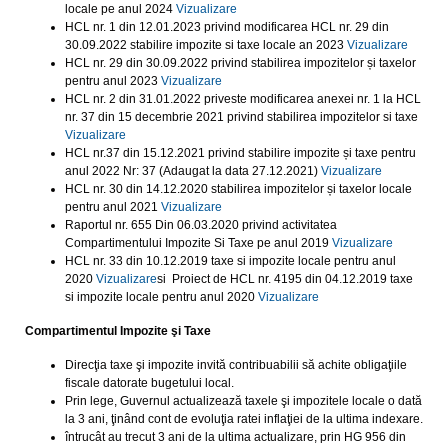
locale pe anul 2024
Vizualizare
HCL nr. 1 din 12.01.2023 privind modificarea HCL nr. 29 din
30.09.2022 stabilire impozite si taxe locale an 2023
Vizualizare
HCL nr. 29 din 30.09.2022 privind stabilirea impozitelor și taxelor
pentru anul 2023
Vizualizare
HCL nr. 2 din 31.01.2022 priveste modificarea anexei nr. 1 la HCL
nr. 37 din 15 decembrie 2021 privind stabilirea impozitelor si taxe
Vizualizare
HCL nr.37 din 15.12.2021 privind stabilire impozite și taxe pentru
anul 2022 Nr: 37 (Adaugat la data 27.12.2021)
Vizualizare
HCL nr. 30 din 14.12.2020 stabilirea impozitelor și taxelor locale
pentru anul 2021
Vizualizare
Raportul nr. 655 Din 06.03.2020 privind activitatea
Compartimentului Impozite Si Taxe pe anul 2019
Vizualizare
HCL nr. 33 din 10.12.2019 taxe si impozite locale pentru anul
2020
Vizualizare
si Proiect de HCL nr. 4195 din 04.12.2019 taxe
si impozite locale pentru anul 2020
Vizualizare
Compartimentul Impozite şi Taxe
Direcţia taxe şi impozite invită contribuabilii să achite obligaţiile
fiscale datorate bugetului local.
Prin lege, Guvernul actualizează taxele şi impozitele locale o dată
la 3 ani, ţinând cont de evoluţia ratei inflaţiei de la ultima indexare.
întrucât au trecut 3 ani de la ultima actualizare, prin HG 956 din