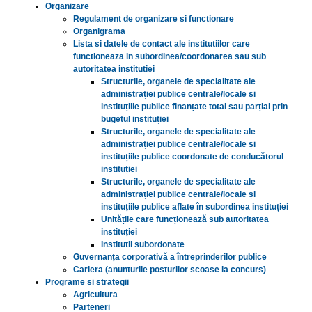
Organizare
Regulament de organizare si functionare
Organigrama
Lista si datele de contact ale institutiilor care
functioneaza in subordinea/coordonarea sau sub
autoritatea institutiei
Structurile, organele de specialitate ale
administrației publice centrale/locale și
instituțiile publice finanțate total sau parțial prin
bugetul instituției
Structurile, organele de specialitate ale
administrației publice centrale/locale și
instituțiile publice coordonate de conducătorul
instituției
Structurile, organele de specialitate ale
administrației publice centrale/locale și
instituțiile publice aflate în subordinea instituției
Unitățile care funcționează sub autoritatea
instituției
Institutii subordonate
Guvernanța corporativă a întreprinderilor publice
Cariera (anunturile posturilor scoase la concurs)
Programe si strategii
Agricultura
Parteneri