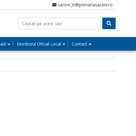
saceni_tr@primariasaceni.ro
nală
Monitorul Oficial Local
Contact