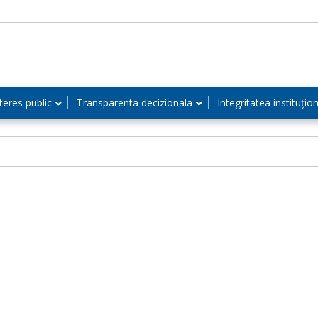
teres public
Transparenta decizionala
Integritatea instituțio