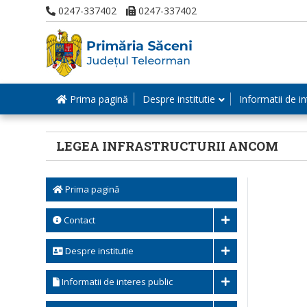
0247-337402
0247-337402
Prima pagină
Despre institutie
Informatii de in
LEGEA INFRASTRUCTURII ANCOM
Prima pagină
Contact
Despre institutie
Informatii de interes public