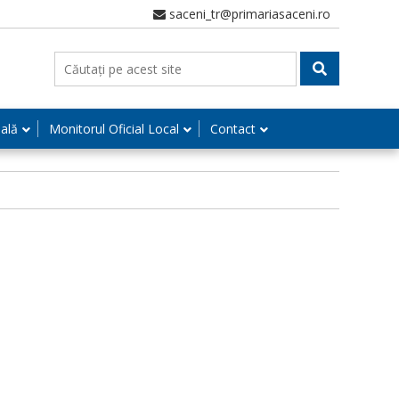
saceni_tr@primariasaceni.ro
nală
Monitorul Oficial Local
Contact