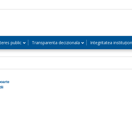
teres public
Transparenta decizionala
Integritatea instituțio
oarte
dii