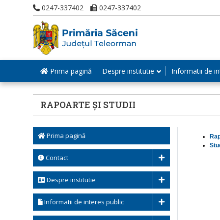
0247-337402
0247-337402
Prima pagină
Despre institutie
Informatii de in
RAPOARTE ȘI STUDII
Prima pagină
Rap
Stu
Contact
Despre institutie
Informatii de interes public