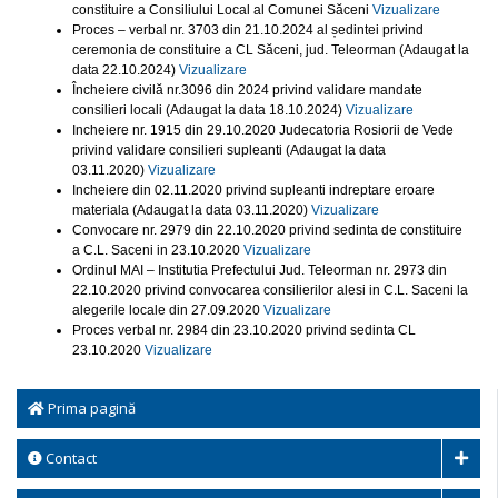
constituire a Consiliului Local al Comunei Săceni
Vizualizare
Proces – verbal nr. 3703 din 21.10.2024 al ședintei privind
ceremonia de constituire a CL Săceni, jud. Teleorman (Adaugat la
data 22.10.2024)
Vizualizare
Încheiere civilă nr.3096 din 2024 privind validare mandate
consilieri locali (Adaugat la data 18.10.2024)
Vizualizare
Incheiere nr. 1915 din 29.10.2020 Judecatoria Rosiorii de Vede
privind validare consilieri supleanti (Adaugat la data
03.11.2020)
Vizualizare
Incheiere din 02.11.2020 privind supleanti indreptare eroare
materiala (Adaugat la data 03.11.2020)
Vizualizare
Convocare nr. 2979 din 22.10.2020 privind sedinta de constituire
a C.L. Saceni in 23.10.2020
Vizualizare
Ordinul MAI – Institutia Prefectului Jud. Teleorman nr. 2973 din
22.10.2020 privind convocarea consilierilor alesi in C.L. Saceni la
alegerile locale din 27.09.2020
Vizualizare
Proces verbal nr. 2984 din 23.10.2020 privind sedinta CL
23.10.2020
Vizualizare
Prima pagină
Contact