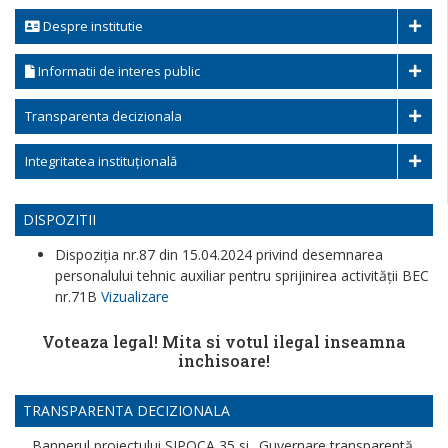
Despre institutie
Informatii de interes public
Transparenta decizionala
Integritatea instituțională
DISPOZITII
Dispoziția nr.87 din 15.04.2024 privind desemnarea
personalului tehnic auxiliar pentru sprijinirea activității BEC
nr.71B
Vizualizare
Voteaza legal! Mita si votul ilegal inseamna
inchisoare!
TRANSPARENTA DECIZIONALA
Bannerul proiectului SIPOCA 35 si „Guvernare transparentă,