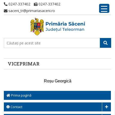
0247-337402
0247-337402
saceni_tr@primariasaceni.ro
VICEPRIMAR
Roșu Georgică
Prima pagină
Contact