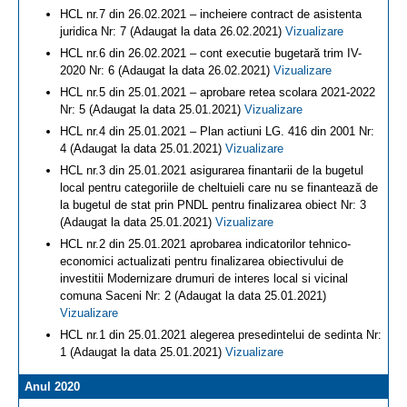
HCL nr.7 din 26.02.2021 – incheiere contract de asistenta
juridica Nr: 7 (Adaugat la data 26.02.2021)
Vizualizare
HCL nr.6 din 26.02.2021 – cont executie bugetară trim IV-
2020 Nr: 6 (Adaugat la data 26.02.2021)
Vizualizare
HCL nr.5 din 25.01.2021 – aprobare retea scolara 2021-2022
Nr: 5 (Adaugat la data 25.01.2021)
Vizualizare
HCL nr.4 din 25.01.2021 – Plan actiuni LG. 416 din 2001 Nr:
4 (Adaugat la data 25.01.2021)
Vizualizare
HCL nr.3 din 25.01.2021 asigurarea finantarii de la bugetul
local pentru categoriile de cheltuieli care nu se finantează de
la bugetul de stat prin PNDL pentru finalizarea obiect Nr: 3
(Adaugat la data 25.01.2021)
Vizualizare
HCL nr.2 din 25.01.2021 aprobarea indicatorilor tehnico-
economici actualizati pentru finalizarea obiectivului de
investitii Modernizare drumuri de interes local si vicinal
comuna Saceni Nr: 2 (Adaugat la data 25.01.2021)
Vizualizare
HCL nr.1 din 25.01.2021 alegerea presedintelui de sedinta Nr:
1 (Adaugat la data 25.01.2021)
Vizualizare
Anul 2020