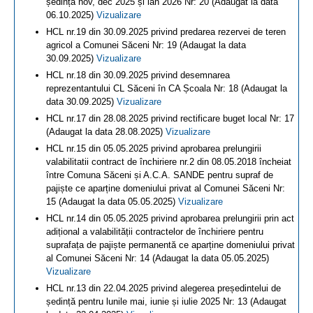
ședință nov, dec 2025 și ian 2026 Nr: 20 (Adaugat la data
06.10.2025)
Vizualizare
HCL nr.19 din 30.09.2025 privind predarea rezervei de teren
agricol a Comunei Săceni Nr: 19 (Adaugat la data
30.09.2025)
Vizualizare
HCL nr.18 din 30.09.2025 privind desemnarea
reprezentantului CL Săceni în CA Școala Nr: 18 (Adaugat la
data 30.09.2025)
Vizualizare
HCL nr.17 din 28.08.2025 privind rectificare buget local Nr: 17
(Adaugat la data 28.08.2025)
Vizualizare
HCL nr.15 din 05.05.2025 privind aprobarea prelungirii
valabilitatii contract de închiriere nr.2 din 08.05.2018 încheiat
între Comuna Săceni și A.C.A. SANDE pentru supraf de
pajiște ce aparține domeniului privat al Comunei Săceni Nr:
15 (Adaugat la data 05.05.2025)
Vizualizare
HCL nr.14 din 05.05.2025 privind aprobarea prelungirii prin act
adițional a valabilității contractelor de închiriere pentru
suprafața de pajiște permanentă ce aparține domeniului privat
al Comunei Săceni Nr: 14 (Adaugat la data 05.05.2025)
Vizualizare
HCL nr.13 din 22.04.2025 privind alegerea președintelui de
ședință pentru lunile mai, iunie și iulie 2025 Nr: 13 (Adaugat