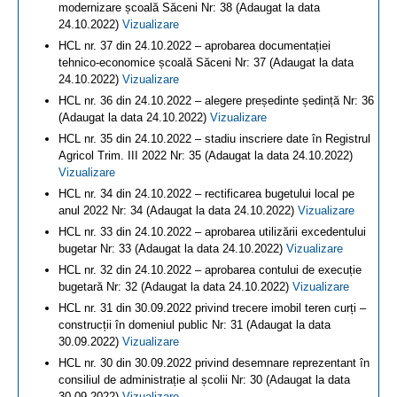
modernizare școală Săceni Nr: 38 (Adaugat la data
24.10.2022)
Vizualizare
HCL nr. 37 din 24.10.2022 – aprobarea documentației
tehnico-economice școală Săceni Nr: 37 (Adaugat la data
24.10.2022)
Vizualizare
HCL nr. 36 din 24.10.2022 – alegere președinte ședință Nr: 36
(Adaugat la data 24.10.2022)
Vizualizare
HCL nr. 35 din 24.10.2022 – stadiu inscriere date în Registrul
Agricol Trim. III 2022 Nr: 35 (Adaugat la data 24.10.2022)
Vizualizare
HCL nr. 34 din 24.10.2022 – rectificarea bugetului local pe
anul 2022 Nr: 34 (Adaugat la data 24.10.2022)
Vizualizare
HCL nr. 33 din 24.10.2022 – aprobarea utilizării excedentului
bugetar Nr: 33 (Adaugat la data 24.10.2022)
Vizualizare
HCL nr. 32 din 24.10.2022 – aprobarea contului de execuție
bugetară Nr: 32 (Adaugat la data 24.10.2022)
Vizualizare
HCL nr. 31 din 30.09.2022 privind trecere imobil teren curți –
construcții în domeniul public Nr: 31 (Adaugat la data
30.09.2022)
Vizualizare
HCL nr. 30 din 30.09.2022 privind desemnare reprezentant în
consiliul de administrație al școlii Nr: 30 (Adaugat la data
30.09.2022)
Vizualizare