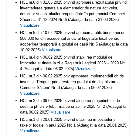
HCL nr.6 din 31.03.2025 privind aprobarea rezultatului privind
inventarierea generală a elementelor de natura activelor,
datoriilor și capitalurilor proprii aflate în patrimoniul Comunei
Săceni la 31.12.2024 Nr: 6 (Adaugat la data 31.03.2025)
Vizualizare
HCL nr.5 din 10.02.2025 privind aprobarea utilizării sumei de
500.000 lei din excedentul anual al bugetului local pentru
acoperirea temporară a golului de casă Nr: 5 (Adaugat la data
10.02.2025)
Vizualizare
HCL nr.4 din 06.02.2025 privind stabilirea modului de
întocmire și ținere la zi a Registrului agricol 2025 – 2029 Nr:
4 (Adaugat la data 06.02.2025)
Vizualizare
HCL nr.3 din 06.02.2025 priv aprobarea implementării ob de
investiții ”Progres prin creșterea gradului de digitalizare a
Comunei Săceni” Nr: 3 (Adaugat la data 06.02.2025)
Vizualizare
HCL nr.2 din 06.02.2025 privind alegerea președintelui de
ședință pt lunile febr., martie și aprilie 2025 Nr: 2 (Adaugat la
data 06.02.2025)
Vizualizare
HCL nr.1 din 20.01.2025 privind stabilirea impozitelor si
taxelor locale in anul 2025 Nr: 1 (Adaugat la data 20.01.2025)
Vizualizare