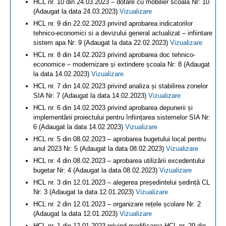
HCL nr. 10 din 24.03.2023 – dotare cu mobilier scoala Nr: 10
(Adaugat la data 24.03.2023)
Vizualizare
HCL nr. 9 din 22.02.2023 privind aprobarea indicatorilor
tehnico-economici si a devizului general actualizat – infiintare
sistem apa Nr: 9 (Adaugat la data 22.02.2023)
Vizualizare
HCL nr. 8 din 14.02.2023 privind aprobarea doc tehnico-
economice – modernizare și extindere școala Nr: 8 (Adaugat
la data 14.02.2023)
Vizualizare
HCL nr. 7 din 14.02.2023 privind analiza și stabilirea zonelor
SIA Nr: 7 (Adaugat la data 14.02.2023)
Vizualizare
HCL nr. 6 din 14.02.2023 privind aprobarea depunerii și
implementării proiectului pentru înființarea sistemelor SIA Nr:
6 (Adaugat la data 14.02.2023)
Vizualizare
HCL nr. 5 din 08.02.2023 – aprobarea bugetului local pentru
anul 2023 Nr: 5 (Adaugat la data 08.02.2023)
Vizualizare
HCL nr. 4 din 08.02.2023 – aprobarea utilizării excedentului
bugetar Nr: 4 (Adaugat la data 08.02.2023)
Vizualizare
HCL nr. 3 din 12.01.2023 – alegerea președintelui ședință CL
Nr: 3 (Adaugat la data 12.01.2023)
Vizualizare
HCL nr. 2 din 12.01.2023 – organizare rețele școlare Nr: 2
(Adaugat la data 12.01.2023)
Vizualizare
HCL nr. 1 din 12.01.2023 privind modificarea HCL nr. 29 din