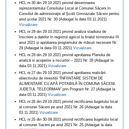
HCL nr.30 din 29.10.2021 privind desemnarea
reprezentantului Consiliului Local al Comunei Săceni în
Consiliul de administraţie al Şcolii Gimnaziale Săceni pentru
anul şcolar 2021 Nr: 30 (Adaugat la data 03.11.2021)
Vizualizare
HCL nr.29 din 29.10.2021 privind analiza stadiului de
înscriere a datelor în registrul agricol la finalul trimestrului III
anul 2021 și aprobarea programului de măsuri necesare Nr:
29 (Adaugat la data 03.11.2021)
Vizualizare
HCL nr.28 din 29.10.2021 privind aprobarea Planului de
analiză si acoperire a riscurilor – 2021 Nr: 28 (Adaugat la
data 03.11.2021)
Vizualizare
HCL nr.27 din 29.10.2021 privind aprobarea realizării
obiectivului de investiții “ÎNFIINȚARE SISTEM DE
ALIMENTARE CU APĂ POTABILĂ ÎN COMUNA SĂCENI,
JUDEȚUL TELEORMAN” prin Program Nr: 27 (Adaugat la
data 03.11.2021)
Vizualizare
HCL nr.26 din 29.10.2021 privind rectificarea bugetului local
al comunei Săceni pe anul 2021 Nr: 26 (Adaugat la data
03.11.2021)
Vizualizare
HCL nr.25 din 30.09.2021 privind rectificarea bugetului local
al comunei Saceni pe anul 2021 Nr: 25 (Adaugat la data