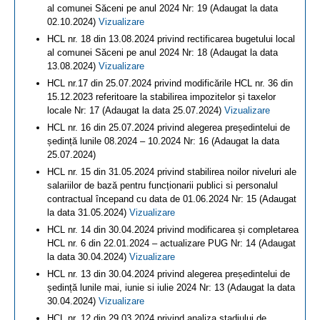
al comunei Săceni pe anul 2024 Nr: 19 (Adaugat la data
02.10.2024)
Vizualizare
HCL nr. 18 din 13.08.2024 privind rectificarea bugetului local
al comunei Săceni pe anul 2024 Nr: 18 (Adaugat la data
13.08.2024)
Vizualizare
HCL nr.17 din 25.07.2024 privind modificările HCL nr. 36 din
15.12.2023 referitoare la stabilirea impozitelor și taxelor
locale Nr: 17 (Adaugat la data 25.07.2024)
Vizualizare
HCL nr. 16 din 25.07.2024 privind alegerea președintelui de
ședință lunile 08.2024 – 10.2024 Nr: 16 (Adaugat la data
25.07.2024)
HCL nr. 15 din 31.05.2024 privind stabilirea noilor niveluri ale
salariilor de bază pentru funcționarii publici si personalul
contractual începand cu data de 01.06.2024 Nr: 15 (Adaugat
la data 31.05.2024)
Vizualizare
HCL nr. 14 din 30.04.2024 privind modificarea și completarea
HCL nr. 6 din 22.01.2024 – actualizare PUG Nr: 14 (Adaugat
la data 30.04.2024)
Vizualizare
HCL nr. 13 din 30.04.2024 privind alegerea președintelui de
ședință lunile mai, iunie si iulie 2024 Nr: 13 (Adaugat la data
30.04.2024)
Vizualizare
HCL nr. 12 din 29.03.2024 privind analiza stadiului de