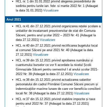
HCL nr. 1 din 31.01.2022 privind alegerea presedintelui de
sedinta pentru lunile ian. febr. si martie 2022 Nr: 1 (Adaugat
la data 31.01.2022)
Vizualizare
Anul 2021
HCL nr.41 din 27.12.2021 privind organizarea rețelei școlare a
unitatilor de invatamant preuniversitar de stat din Comuna
Săceni, pentru anul școlar 2022 – 2023 Nr: 41 (Adaugat la
data 27.12.2021)
Vizualizare
HCL nr.40 din 27.12.2021 privind rectificarea bugetului local
al comunei Săceni pe anul 2021 Nr: 40 (Adaugat la data
27.12.2021)
Vizualizare
HCL nr.39 din 15.12.2021 privind aprobarea numărului și
cuantumului burselor ce vor fi acordate la nivelul Școlii
Gimnaziale Săceni pentru semestrul I al anului școlar 2021-
2022 Nr: 39 (Adaugat la data 27.12.2021)
Vizualizare
HCL nr.38 din 15.12.2021 privind actualizarea salariilor
personalului din cadrul Primăriei Comunei Săceni precum și
indemnizațiilor maxime lunare de care vor beneficia consilierii
locali Nr: 38 (Adaugat la data 27.12.2021)
Vizualizare
HCL nr.37 din 15.12.2021 privind stabilire impozite și taxe
pentru anul 2022 Nr: 37 (Adaugat la data 27.12.2021)