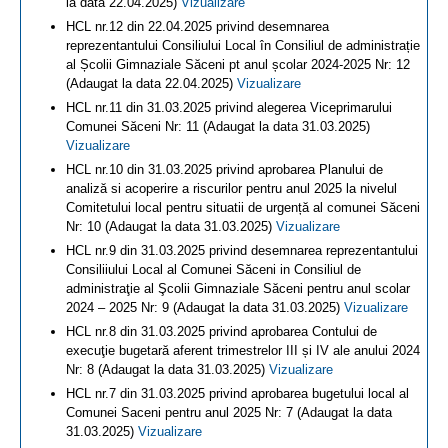
la data 22.04.2025)
Vizualizare
HCL nr.12 din 22.04.2025 privind desemnarea
reprezentantului Consiliului Local în Consiliul de administrație
al Școlii Gimnaziale Săceni pt anul școlar 2024-2025 Nr: 12
(Adaugat la data 22.04.2025)
Vizualizare
HCL nr.11 din 31.03.2025 privind alegerea Viceprimarului
Comunei Săceni Nr: 11 (Adaugat la data 31.03.2025)
Vizualizare
HCL nr.10 din 31.03.2025 privind aprobarea Planului de
analiză si acoperire a riscurilor pentru anul 2025 la nivelul
Comitetului local pentru situatii de urgență al comunei Săceni
Nr: 10 (Adaugat la data 31.03.2025)
Vizualizare
HCL nr.9 din 31.03.2025 privind desemnarea reprezentantului
Consiliiului Local al Comunei Săceni in Consiliul de
administraţie al Şcolii Gimnaziale Săceni pentru anul scolar
2024 – 2025 Nr: 9 (Adaugat la data 31.03.2025)
Vizualizare
HCL nr.8 din 31.03.2025 privind aprobarea Contului de
execuţie bugetară aferent trimestrelor III și IV ale anului 2024
Nr: 8 (Adaugat la data 31.03.2025)
Vizualizare
HCL nr.7 din 31.03.2025 privind aprobarea bugetului local al
Comunei Saceni pentru anul 2025 Nr: 7 (Adaugat la data
31.03.2025)
Vizualizare