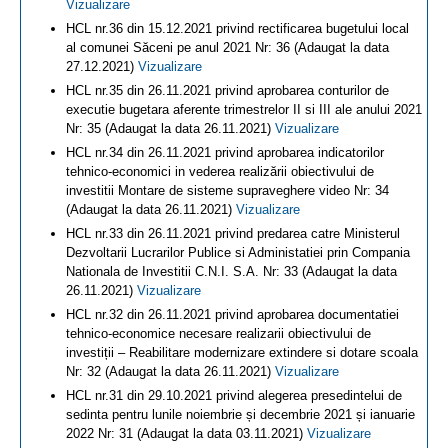
Vizualizare
HCL nr.36 din 15.12.2021 privind rectificarea bugetului local
al comunei Săceni pe anul 2021 Nr: 36 (Adaugat la data
27.12.2021)
Vizualizare
HCL nr.35 din 26.11.2021 privind aprobarea conturilor de
executie bugetara aferente trimestrelor II si III ale anului 2021
Nr: 35 (Adaugat la data 26.11.2021)
Vizualizare
HCL nr.34 din 26.11.2021 privind aprobarea indicatorilor
tehnico-economici in vederea realizării obiectivului de
investitii Montare de sisteme supraveghere video Nr: 34
(Adaugat la data 26.11.2021)
Vizualizare
HCL nr.33 din 26.11.2021 privind predarea catre Ministerul
Dezvoltarii Lucrarilor Publice si Administatiei prin Compania
Nationala de Investitii C.N.I. S.A. Nr: 33 (Adaugat la data
26.11.2021)
Vizualizare
HCL nr.32 din 26.11.2021 privind aprobarea documentatiei
tehnico-economice necesare realizarii obiectivului de
investiții – Reabilitare modernizare extindere si dotare scoala
Nr: 32 (Adaugat la data 26.11.2021)
Vizualizare
HCL nr.31 din 29.10.2021 privind alegerea presedintelui de
sedinta pentru lunile noiembrie și decembrie 2021 și ianuarie
2022 Nr: 31 (Adaugat la data 03.11.2021)
Vizualizare