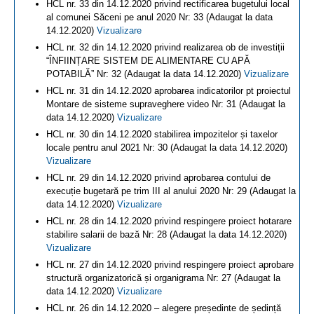
HCL nr. 33 din 14.12.2020 privind rectificarea bugetului local
al comunei Săceni pe anul 2020 Nr: 33 (Adaugat la data
14.12.2020)
Vizualizare
HCL nr. 32 din 14.12.2020 privind realizarea ob de investiții
“ÎNFIINȚARE SISTEM DE ALIMENTARE CU APĂ
POTABILĂ” Nr: 32 (Adaugat la data 14.12.2020)
Vizualizare
HCL nr. 31 din 14.12.2020 aprobarea indicatorilor pt proiectul
Montare de sisteme supraveghere video Nr: 31 (Adaugat la
data 14.12.2020)
Vizualizare
HCL nr. 30 din 14.12.2020 stabilirea impozitelor și taxelor
locale pentru anul 2021 Nr: 30 (Adaugat la data 14.12.2020)
Vizualizare
HCL nr. 29 din 14.12.2020 privind aprobarea contului de
execuție bugetară pe trim III al anului 2020 Nr: 29 (Adaugat la
data 14.12.2020)
Vizualizare
HCL nr. 28 din 14.12.2020 privind respingere proiect hotarare
stabilire salarii de bază Nr: 28 (Adaugat la data 14.12.2020)
Vizualizare
HCL nr. 27 din 14.12.2020 privind respingere proiect aprobare
structură organizatorică și organigrama Nr: 27 (Adaugat la
data 14.12.2020)
Vizualizare
HCL nr. 26 din 14.12.2020 – alegere președinte de ședință