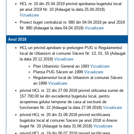
HCL nr. 10 din 25.04.2019 privind aprobarea bugetului local
pe anul 2019 Nr: 10 (Adaugat la data 25.04.2019)
Vizualizare
Proiect buget centralizat nr. 980 din 04.04.2019 pe anul 2019
Nr: 980 (Adaugat la data 04.04.2019)
Vizualizare
Anul 2018
HCL-uri privind aprobare și prelungire PUG si Regulamentul
local de Urbanism al comunei Săceni Nr: 13, 01, 55 (Adaugat
la data 20.12.2018)
Vizualizare
Plan Urbanistic General an 1993
Vizualizare
Planșa PUG Săceni an 1999
Vizualizare
Regulamentul local de Urbanism al comunei Săceni
an 1999
Vizualizare
privind HCL nr. 22 din 27.09.2018 privind utilizarea sumei de
157.700,00 lei din excedentul bugetului local, pentru
acoperirea golului temporar de casa al sectiunii de
functionare Nr: 22 (Adaugat la data 27.09.2018)
Vizualizare
privind HCL nr. 20 din 31.08.2018 privind rectificarea
bugetului local al comunei Saceni pe anul 2018 si Anexe
buget Nr: 20 (Adaugat la data 31.08.2018)
Vizualizare
privind HCL nr. 19 din 06.07.2018 privind rectificarea