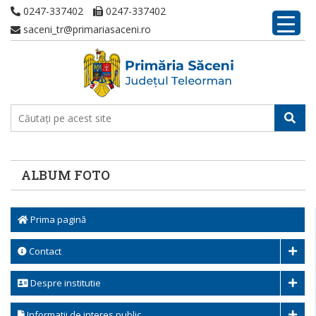
0247-337402
0247-337402
saceni_tr@primariasaceni.ro
ALBUM FOTO
Prima pagină
Contact
Despre institutie
Informatii de interes public