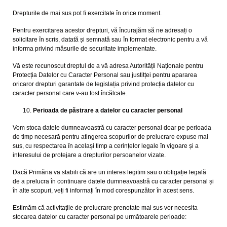
Drepturile de mai sus pot fi exercitate în orice moment.
Pentru exercitarea acestor drepturi, vă încurajăm să ne adresați o
solicitare în scris, datată și semnată sau în format electronic pentru a vă
informa privind măsurile de securitate implementate.
Vă este recunoscut dreptul de a vă adresa Autorității Naționale pentru
Protecția Datelor cu Caracter Personal sau justitței pentru apararea
oricaror drepturi garantate de legislația privind protecția datelor cu
caracter personal care v-au fost încălcate.
Perioada de păstrare a datelor cu caracter personal
Vom stoca datele dumneavoastră cu caracter personal doar pe perioada
de timp necesară pentru atingerea scopurilor de prelucrare expuse mai
sus, cu respectarea în același timp a cerințelor legale în vigoare și a
interesului de protejare a drepturilor persoanelor vizate.
Dacă Primăria va stabili că are un interes legitim sau o obligație legală
de a prelucra în continuare datele dumneavoastră cu caracter personal și
în alte scopuri, veți fi informați în mod corespunzător în acest sens.
Estimăm că activitațile de prelucrare prenotate mai sus vor necesita
stocarea datelor cu caracter personal pe următoarele perioade: