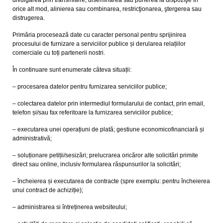
divulgarea prin transmitere, diseminarea sau punerea la dispoziţie în
orice alt mod, alinierea sau combinarea, restricţionarea, ştergerea sau
distrugerea.
Primăria procesează date cu caracter personal pentru sprijinirea
procesului de furnizare a serviciilor publice și derularea relațiilor
comerciale cu toți partenerii nostri.
În continuare sunt enumerate câteva situații:
– procesarea datelor pentru furnizarea serviciilor publice;
– colectarea datelor prin intermediul formularului de contact, prin email,
telefon și/sau fax referitoare la furnizarea serviciilor publice;
– executarea unei operațiuni de plată; gestiune economicofinanciară și
administrativă;
– soluționare petiții/sesizări; prelucrarea oricăror alte solicitări primite
direct sau online, inclusiv formularea răspunsurilor la solicitări;
– încheierea și executarea de contracte (spre exemplu: pentru încheierea
unui contract de achiziție);
– administrarea si întreținerea websiteului;