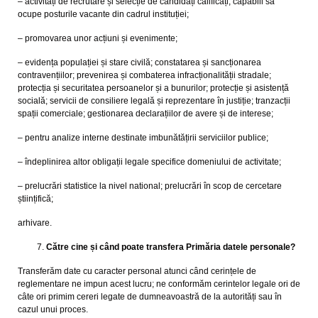
– activități de recrutare și selecție de candidați calificați, capabili să
ocupe posturile vacante din cadrul instituției;
– promovarea unor acțiuni și evenimente;
– evidența populației și stare civilă; constatarea și sancționarea
contravențiilor; prevenirea și combaterea infracționalității stradale;
protecția și securitatea persoanelor și a bunurilor; protecție și asistență
socială; servicii de consiliere legală și reprezentare în justiție; tranzacții
spații comerciale; gestionarea declarațiilor de avere și de interese;
– pentru analize interne destinate imbunătățirii serviciilor publice;
– îndeplinirea altor obligații legale specifice domeniului de activitate;
– prelucrări statistice la nivel national; prelucrări în scop de cercetare
științifică;
arhivare.
Către cine și când poate transfera Primăria datele personale?
Transferăm date cu caracter personal atunci când cerințele de
reglementare ne impun acest lucru; ne conformăm cerintelor legale ori de
câte ori primim cereri legate de dumneavoastră de la autorități sau în
cazul unui proces.