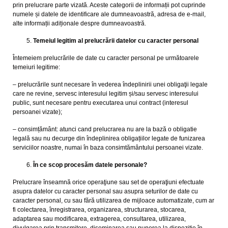
prin prelucrare parte vizată. Aceste categorii de informații pot cuprinde
numele și datele de identificare ale dumneavoastră, adresa de e-mail,
alte informații adiționale despre dumneavoastră.
Temeiul legitim al prelucrării datelor cu caracter personal
Întemeiem prelucrările de date cu caracter personal pe următoarele
temeiuri legitime:
– prelucrările sunt necesare în vederea îndeplinirii unei obligaţii legale
care ne revine, servesc interesului legitim și/sau servesc interesului
public, sunt necesare pentru executarea unui contract (interesul
persoanei vizate);
– consimțământ: atunci cand prelucrarea nu are la bază o obligatie
legală sau nu decurge din îndeplinirea obligațiilor legate de funizarea
serviciilor noastre, numai în baza consimtământului persoanei vizate.
În ce scop procesăm datele personale?
Prelucrare înseamnă orice operaţiune sau set de operaţiuni efectuate
asupra datelor cu caracter personal sau asupra seturilor de date cu
caracter personal, cu sau fără utilizarea de mijloace automatizate, cum ar
fi colectarea, înregistrarea, organizarea, structurarea, stocarea,
adaptarea sau modificarea, extragerea, consultarea, utilizarea,