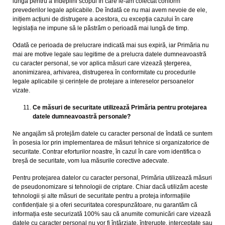
lungă pentru a îndeplini scopul în care le-am colectat conform
prevederilor legale aplicabile. De îndată ce nu mai avem nevoie de ele,
inițiem acțiuni de distrugere a acestora, cu excepția cazului în care
legislația ne impune să le păstrăm o perioadă mai lungă de timp.
Odată ce perioada de prelucrare indicată mai sus expiră, iar Primăria nu
mai are motive legale sau legitime de a prelucra datele dumneavoastră
cu caracter personal, se vor aplica măsuri care vizează ștergerea,
anonimizarea, arhivarea, distrugerea în conformitate cu procedurile
legale aplicabile și cerințele de protejare a intereselor persoanelor
vizate.
Ce măsuri de securitate utilizează Primăria pentru protejarea
datele dumneavoastră personale?
Ne angajăm să protejăm datele cu caracter personal de îndată ce suntem
în posesia lor prin implementarea de măsuri tehnice si organizatorice de
securitate. Contrar eforturilor noastre, în cazul în care vom identifica o
breșă de securitate, vom lua măsurile corective adecvate.
Pentru protejarea datelor cu caracter personal, Primăria utilizează măsuri
de pseudonomizare si tehnologii de criptare. Chiar dacă utilizăm aceste
tehnologii și alte măsuri de securitate pentru a proteja informațiile
confidențiale și a oferi securitatea corespunzătoare, nu garantăm că
informația este securizată 100% sau că anumite comunicări care vizează
datele cu caracter personal nu vor fi întârziate, întrerupte, interceptate sau