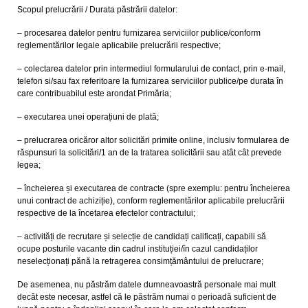
Scopul prelucrării / Durata păstrării datelor:
– procesarea datelor pentru furnizarea serviciilor publice/conform
reglementărilor legale aplicabile prelucrării respective;
– colectarea datelor prin intermediul formularului de contact, prin e-mail,
telefon si/sau fax referitoare la furnizarea serviciilor publice/pe durata în
care contribuabilul este arondat Primăria;
– executarea unei operațiuni de plată;
– prelucrarea oricăror altor solicitări primite online, inclusiv formularea de
răspunsuri la solicitări/1 an de la tratarea solicitării sau atât cât prevede
legea;
– încheierea și executarea de contracte (spre exemplu: pentru încheierea
unui contract de achiziție), conform reglementărilor aplicabile prelucrării
respective de la încetarea efectelor contractului;
– activități de recrutare și selecție de candidați calificați, capabili să
ocupe posturile vacante din cadrul instituției/în cazul candidaților
neselecționați pănă la retragerea consimțământului de prelucrare;
De asemenea, nu păstrăm datele dumneavoastră personale mai mult
decât este necesar, astfel că le păstrăm numai o perioadă suficient de