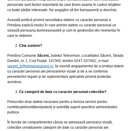
personale sunt factori importanți de care ținem seama în cadrul relațiilor
cu toate părțile interesate. Ne angajăm să fim transparenți și deschiși.
Această politică privind securitatea datelor cu caracter personal a
Primăria explică modul în care primim datele cu caracter personal ce
vizează persoana dumneavoastră și cum le gestionăm din momentul în
care le deținem.
Cine suntem?
Primăria Comunei
Săceni,
Județul Teleorman, Localitatea Săceni, Strada
Dunării, nr. 1, Cod Poștal 147305, telefon 0247-337402., e-mail
saceni_tr@
primariasaceni.ro
, își asumă angajamentul de a proteja datele
cu caracter personal ale persoanelor vizate și de a se conforma
prevederilor legale și de reglementare aplicabile privind protecția
acestora.
Ce categorii de date cu caracter personal colectăm?
Prelucrăm doar datele necesare pentru a furniza servicii pentru
contribuabili/cetăteni/petenți și activități suport specifice administratiei
publice.
În funcție de compartimentul căruia se adresează persoana vizată,
colectăm următoarele categorii de date cu caracter personal ale