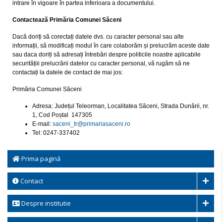
intrare în vigoare în partea inferioara a documentului.
Contactează Primăria
Comunei Săceni
Dacă doriți să corectați datele dvs. cu caracter personal sau alte
informații, să modificați modul în care colaborăm și prelucrăm aceste date
sau daca doriți să adresați întrebări despre politicile noastre aplicabile
securitățiii prelucrării datelor cu caracter personal, vă rugăm să ne
contactați la datele de contact de mai jos:
Primăria Comunei Săceni
Adresa: Județul Teleorman, Localitatea Săceni, Strada Dunării, nr.
1, Cod Poștal 147305
E-mail:
saceni_tr@
primariasaceni.ro
Tel: 0247-337402
Prima pagină
Contact
Despre institutie