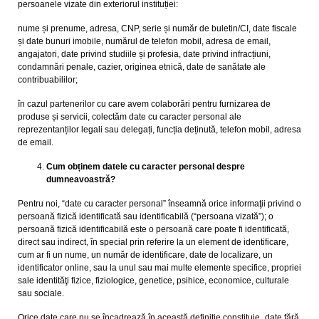
persoanele vizate din exteriorul instituției:
nume și prenume, adresa, CNP, serie și număr de buletin/CI, date fiscale
și date bunuri imobile, numărul de telefon mobil, adresa de email,
angajatori, date privind studiile și profesia, date privind infracțiuni,
condamnări penale, cazier, originea etnică, date de sanătate ale
contribuabililor;
în cazul partenerilor cu care avem colaborări pentru furnizarea de
produse și servicii, colectăm date cu caracter personal ale
reprezentanților legali sau delegați, funcția deținută, telefon mobil, adresa
de email.
Cum obținem datele cu caracter personal despre
dumneavoastră?
Pentru noi, “date cu caracter personal” înseamnă orice informaţii privind o
persoană fizică identificată sau identificabilă (“persoana vizată”); o
persoană fizică identificabilă este o persoană care poate fi identificată,
direct sau indirect, în special prin referire la un element de identificare,
cum ar fi un nume, un număr de identificare, date de localizare, un
identificator online, sau la unul sau mai multe elemente specifice, propriei
sale identităţi fizice, fiziologice, genetice, psihice, economice, culturale
sau sociale.
Orice date care nu se încadrează în această definiție constituie „date fără