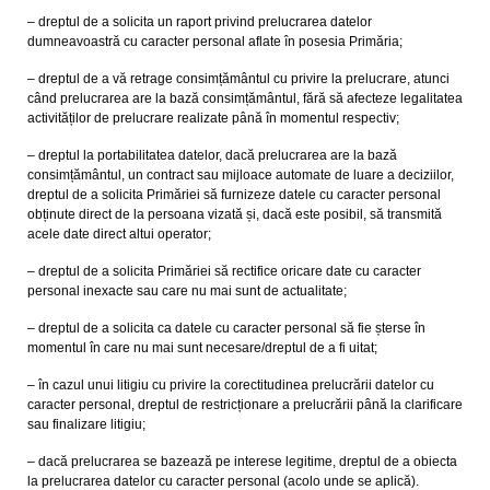
– dreptul de a solicita un raport privind prelucrarea datelor
dumneavoastră cu caracter personal aflate în posesia Primăria;
– dreptul de a vă retrage consimțământul cu privire la prelucrare, atunci
când prelucrarea are la bază consimțământul, fără să afecteze legalitatea
activităților de prelucrare realizate până în momentul respectiv;
– dreptul la portabilitatea datelor, dacă prelucrarea are la bază
consimțământul, un contract sau mijloace automate de luare a deciziilor,
dreptul de a solicita Primăriei să furnizeze datele cu caracter personal
obținute direct de la persoana vizată și, dacă este posibil, să transmită
acele date direct altui operator;
– dreptul de a solicita Primăriei să rectifice oricare date cu caracter
personal inexacte sau care nu mai sunt de actualitate;
– dreptul de a solicita ca datele cu caracter personal să fie șterse în
momentul în care nu mai sunt necesare/dreptul de a fi uitat;
– în cazul unui litigiu cu privire la corectitudinea prelucrării datelor cu
caracter personal, dreptul de restricționare a prelucrării până la clarificare
sau finalizare litigiu;
– dacă prelucrarea se bazează pe interese legitime, dreptul de a obiecta
la prelucrarea datelor cu caracter personal (acolo unde se aplică).