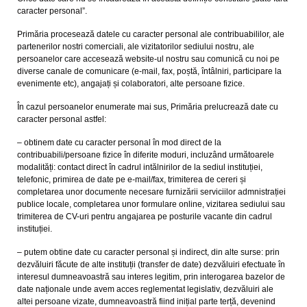
caracter personal”.
Primăria procesează datele cu caracter personal ale contribuabililor, ale
partenerilor nostri comerciali, ale vizitatorilor sediului nostru, ale
persoanelor care accesează website-ul nostru sau comunică cu noi pe
diverse canale de comunicare (e-mail, fax, poștă, întâlniri, participare la
evenimente etc), angajați și colaboratori, alte persoane fizice.
În cazul persoanelor enumerate mai sus, Primăria prelucrează date cu
caracter personal astfel:
– obtinem date cu caracter personal în mod direct de la
contribuabili/persoane fizice în diferite moduri, incluzând următoarele
modalități: contact direct în cadrul intălnirilor de la sediul instituției,
telefonic, primirea de date pe e-mail/fax, trimiterea de cereri și
completarea unor documente necesare furnizării serviciilor admnistrației
publice locale, completarea unor formulare online, vizitarea sediului sau
trimiterea de CV-uri pentru angajarea pe posturile vacante din cadrul
instituției.
– putem obtine date cu caracter personal și indirect, din alte surse: prin
dezvăluiri făcute de alte instituții (transfer de date) dezvăluiri efectuate în
interesul dumneavoastră sau interes legitim, prin interogarea bazelor de
date naționale unde avem acces reglementat legislativ, dezvăluiri ale
altei persoane vizate, dumneavoastră fiind inițial parte terță, devenind