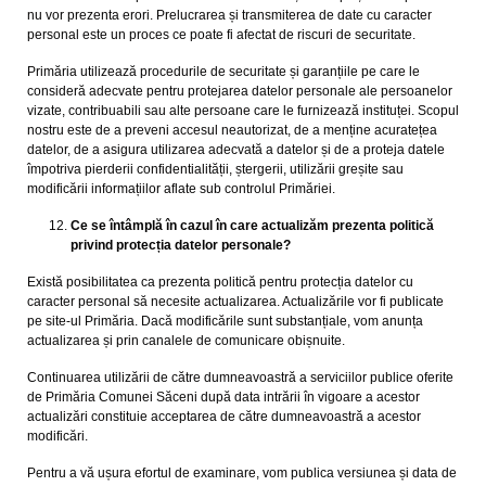
nu vor prezenta erori. Prelucrarea și transmiterea de date cu caracter
personal este un proces ce poate fi afectat de riscuri de securitate.
Primăria utilizează procedurile de securitate și garanțiile pe care le
consideră adecvate pentru protejarea datelor personale ale persoanelor
vizate, contribuabili sau alte persoane care le furnizează instituței. Scopul
nostru este de a preveni accesul neautorizat, de a menține acuratețea
datelor, de a asigura utilizarea adecvată a datelor și de a proteja datele
împotriva pierderii confidentialității, ștergerii, utilizării greșite sau
modificării informațiilor aflate sub controlul Primăriei.
Ce se întâmplă în cazul în care actualizăm prezenta politică
privind protecția datelor personale?
Există posibilitatea ca prezenta politică pentru protecția datelor cu
caracter personal să necesite actualizarea. Actualizările vor fi publicate
pe site-ul Primăria. Dacă modificările sunt substanțiale, vom anunța
actualizarea și prin canalele de comunicare obișnuite.
Continuarea utilizării de către dumneavoastră a serviciilor publice oferite
de Primăria Comunei Săceni după data intrării în vigoare a acestor
actualizări constituie acceptarea de către dumneavoastră a acestor
modificări.
Pentru a vă ușura efortul de examinare, vom publica versiunea și data de