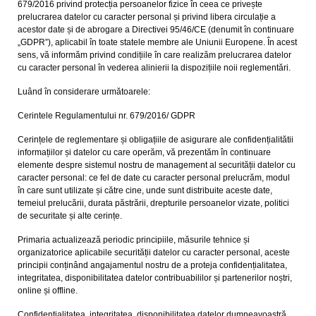
679/2016 privind protecția persoanelor fizice în ceea ce privește
prelucrarea datelor cu caracter personal și privind libera circulație a
acestor date și de abrogare a Directivei 95/46/CE (denumit în continuare
„GDPR”), aplicabil în toate statele membre ale Uniunii Europene. În acest
sens, vă informăm privind condițiile în care realizăm prelucrarea datelor
cu caracter personal în vederea alinierii la dispozițiile noii reglementări.
Luând în considerare următoarele:
Cerintele Regulamentului nr. 679/2016/ GDPR
Cerințele de reglementare și obligațiile de asigurare ale confidențialitătii
informațiilor și datelor cu care operăm, vă prezentăm în continuare
elemente despre sistemul nostru de management al securității datelor cu
caracter personal: ce fel de date cu caracter personal prelucrăm, modul
în care sunt utilizate și către cine, unde sunt distribuite aceste date,
temeiul prelucării, durata păstrării, drepturile persoanelor vizate, politici
de securitate și alte cerințe.
Primaria actualizează periodic principiile, măsurile tehnice și
organizatorice aplicabile securității datelor cu caracter personal, aceste
principii conținând angajamentul nostru de a proteja confidențialitatea,
integritatea, disponibilitatea datelor contribuabililor și partenerilor noștri,
online și offline.
Confidențialitatea, integritatea, disponibilitatea datelor dumneavoastră