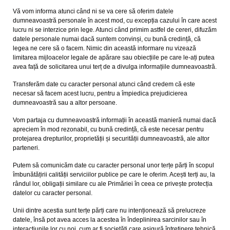
Vă vom informa atunci când ni se va cere să oferim datele
dumneavoastră personale în acest mod, cu excepția cazului în care acest
lucru ni se interzice prin lege. Atunci când primim astfel de cereri, difuzăm
datele personale numai dacă suntem convinși, cu bună credință, că
legea ne cere să o facem. Nimic din această informare nu vizează
limitarea mijloacelor legale de apărare sau obiecțiile pe care le-ați putea
avea față de solicitarea unui terț de a divulga informațiile dumneavoastră.
Transferăm date cu caracter personal atunci când credem că este
necesar să facem acest lucru, pentru a împiedica prejudicierea
dumneavoastră sau a altor persoane.
Vom partaja cu dumneavoastră informații în această manieră numai dacă
apreciem în mod rezonabil, cu bună credință, că este necesar pentru
protejarea drepturilor, proprietății și securității dumneavoastră, ale altor
parteneri.
Putem să comunicăm date cu caracter personal unor terțe părți în scopul
îmbunătățirii calității serviciilor publice pe care le oferim. Acești terți au, la
rândul lor, obligații similare cu ale Primăriei în ceea ce privește protecția
datelor cu caracter personal.
Unii dintre acestia sunt terțe părți care nu intenționează să prelucreze
datele, însă pot avea acces la acestea în îndeplinirea sarcinilor sau în
interacțiunile lor cu noi, cum ar fi societăți care asigură întreținere tehnică,