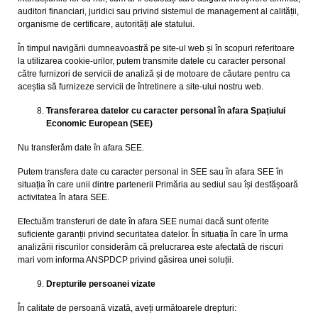
auditori financiari, juridici sau privind sistemul de management al calității,
organisme de certificare, autorități ale statului.
În timpul navigării dumneavoastră pe site-ul web și în scopuri referitoare
la utilizarea cookie-urilor, putem transmite datele cu caracter personal
către furnizori de servicii de analiză și de motoare de căutare pentru ca
aceștia să furnizeze servicii de întretinere a site-ului nostru web.
Transferarea datelor cu caracter personal în afara Spațiului
Economic European (SEE)
Nu transferăm date în afara SEE.
Putem transfera date cu caracter personal in SEE sau în afara SEE în
situația în care unii dintre partenerii Primăria au sediul sau își desfășoară
activitatea în afara SEE.
Efectuăm transferuri de date în afara SEE numai dacă sunt oferite
suficiente garanții privind securitatea datelor. În situația în care în urma
analizării riscurilor considerăm că prelucrarea este afectată de riscuri
mari vom informa ANSPDCP privind găsirea unei soluții.
Drepturile persoanei vizate
În calitate de persoană vizată, aveți următoarele drepturi: