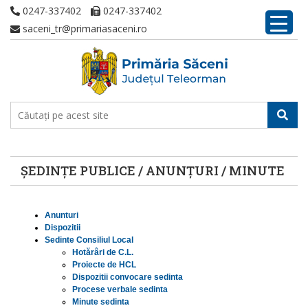
0247-337402
0247-337402
saceni_tr@primariasaceni.ro
ȘEDINȚE PUBLICE / ANUNȚURI / MINUTE
Anunturi
Dispozitii
Sedinte Consiliul Local
Hotărâri de C.L.
Proiecte de HCL
Dispozitii convocare sedinta
Procese verbale sedinta
Minute sedinta