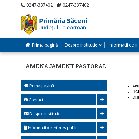
0247-337402
0247-337402
Prima pagină
Despre institutie
Informatii de in
AMENAJAMENT PASTORAL
Prima pagină
Anu
HCL
Dis
Contact
Despre institutie
Informatii de interes public