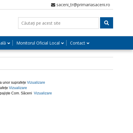
saceni_tr@primariasaceni.ro
nală
Monitorul Oficial Local
Contact
ă a unor suprafețe
Vizualizare
rafețe
Vizualizare
. pajiște Com. Săceni
Vizualizare