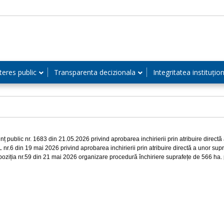
teres public
Transparenta decizionala
Integritatea instituțio
nț public nr. 1683 din 21.05.2026 privind aprobarea inchirierii prin atribuire direct
 nr.6 din 19 mai 2026 privind aprobarea inchirierii prin atribuire directă a unor sup
poziția nr.59 din 21 mai 2026 organizare procedură închiriere suprafețe de 566 ha