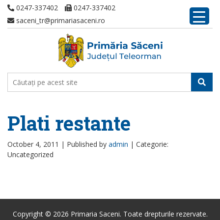
0247-337402
0247-337402
saceni_tr@primariasaceni.ro
Plati restante
October 4, 2011 |
Published by
admin
|
Categorie:
Uncategorized
Copyright © 2026 Primaria Saceni. Toate drepturile rezervate.