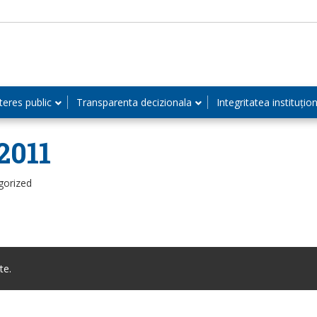
teres public
Transparenta decizionala
Integritatea instituțio
2011
gorized
te.