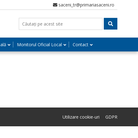
saceni_tr@primariasaceni.ro
nală
Monitorul Oficial Local
Contact
Utilizare cookie-uri
GDPR