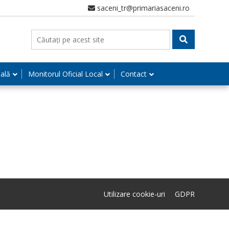
saceni_tr@primariasaceni.ro
nală
Monitorul Oficial Local
Contact
Utilizare cookie-uri
GDPR