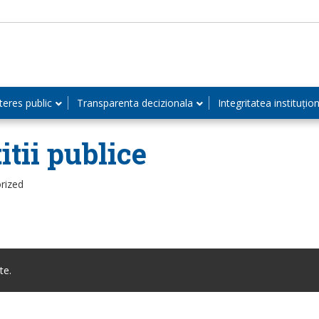
teres public
Transparenta decizionala
Integritatea instituțio
tii publice
rized
te.