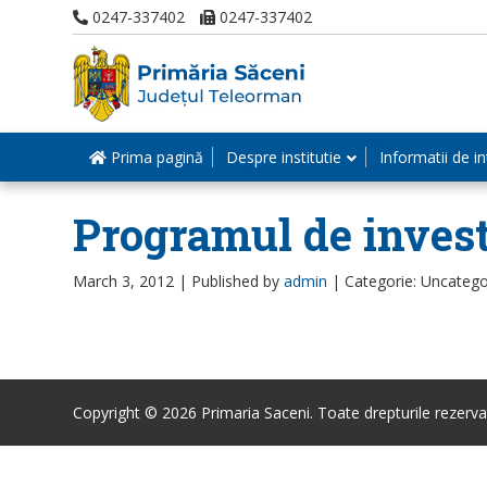
0247-337402
0247-337402
Prima pagină
Despre institutie
Informatii de in
Programul de investi
March 3, 2012 |
Published by
admin
|
Categorie: Uncatego
Copyright © 2026 Primaria Saceni. Toate drepturile rezerva