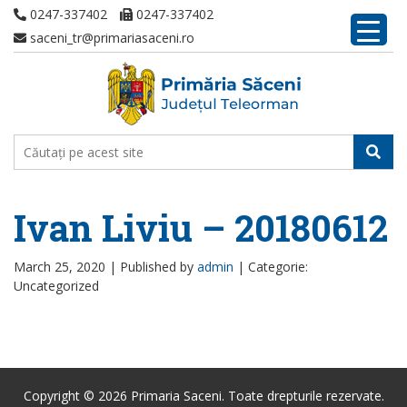
0247-337402
0247-337402
saceni_tr@primariasaceni.ro
Ivan Liviu – 20180612
March 25, 2020 |
Published by
admin
|
Categorie:
Uncategorized
Copyright © 2026 Primaria Saceni. Toate drepturile rezervate.