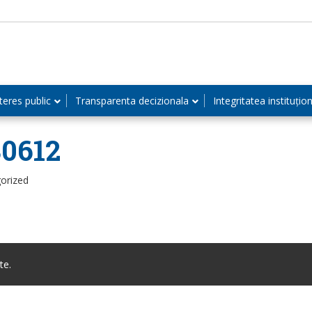
teres public
Transparenta decizionala
Integritatea instituțio
80612
orized
te.