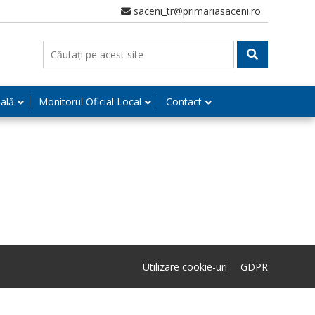
saceni_tr@primariasaceni.ro
nală
Monitorul Oficial Local
Contact
Utilizare cookie-uri
GDPR