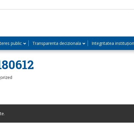
teres public
Transparenta decizionala
Integritatea instituțio
180612
orized
te.