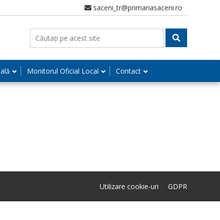
saceni_tr@primariasaceni.ro
nală
Monitorul Oficial Local
Contact
Utilizare cookie-uri
GDPR