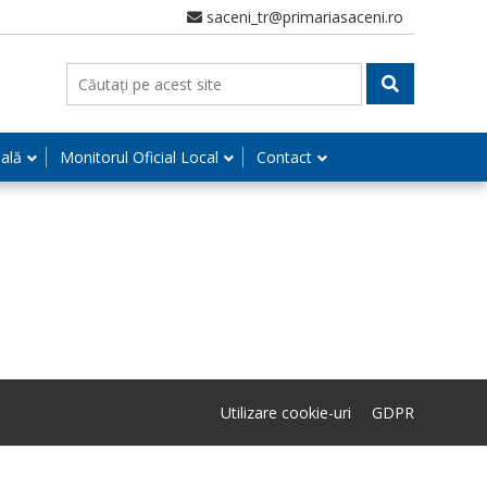
saceni_tr@primariasaceni.ro
nală
Monitorul Oficial Local
Contact
Utilizare cookie-uri
GDPR