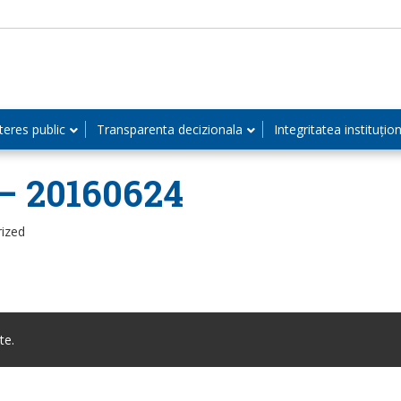
teres public
Transparenta decizionala
Integritatea instituțio
 – 20160624
rized
te.