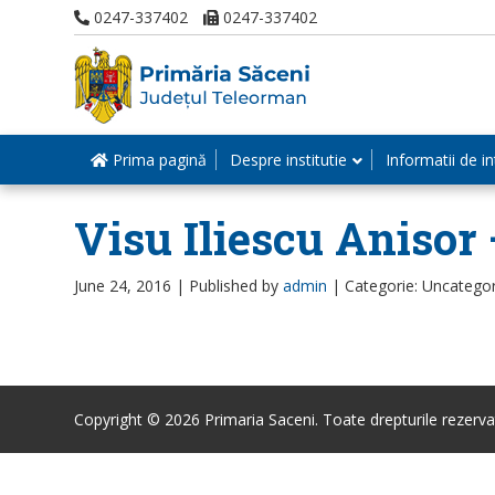
0247-337402
0247-337402
Prima pagină
Despre institutie
Informatii de in
Visu Iliescu Anisor
June 24, 2016 |
Published by
admin
|
Categorie: Uncatego
Copyright © 2026 Primaria Saceni. Toate drepturile rezerva