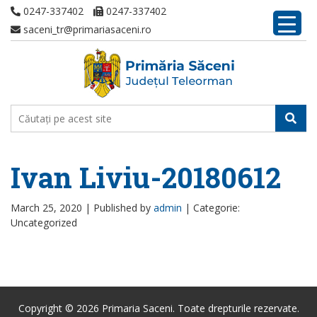
0247-337402
0247-337402
saceni_tr@primariasaceni.ro
Ivan Liviu-20180612
March 25, 2020 |
Published by
admin
|
Categorie:
Uncategorized
Copyright © 2026 Primaria Saceni. Toate drepturile rezervate.