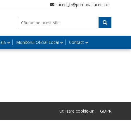
saceni_tr@primariasaceni.ro
nală
Monitorul Oficial Local
Contact
Utilizare cookie-uri
GDPR