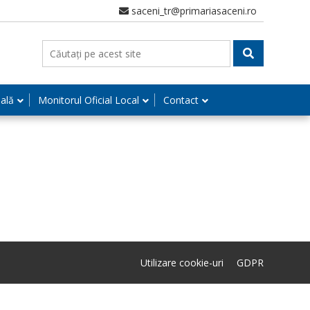
saceni_tr@primariasaceni.ro
nală
Monitorul Oficial Local
Contact
Utilizare cookie-uri
GDPR