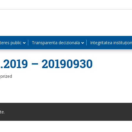
teres public
Transparenta decizionala
Integritatea instituțio
9.2019 – 20190930
orized
te.