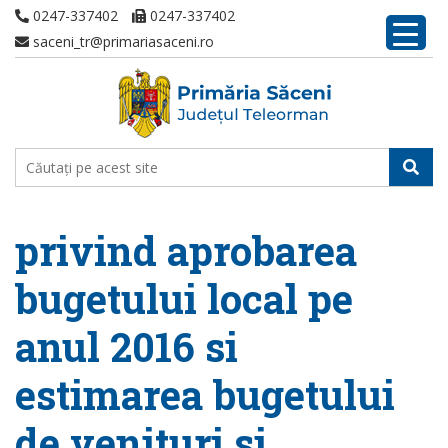
0247-337402
0247-337402
saceni_tr@primariasaceni.ro
privind aprobarea
bugetului local pe
anul 2016 si
estimarea bugetului
de venituri si