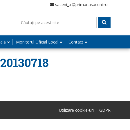
saceni_tr@primariasaceni.ro
nală
Monitorul Oficial Local
Contact
– 20130718
Utilizare cookie-uri
GDPR