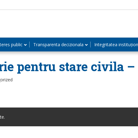
teres public
Transparenta decizionala
Integritatea instituțio
rie pentru stare civila 
orized
te.