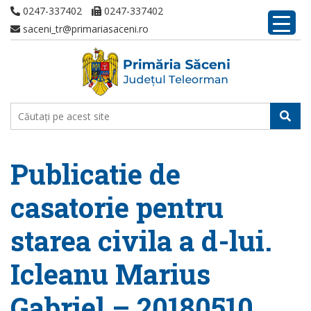
0247-337402
0247-337402
saceni_tr@primariasaceni.ro
Publicatie de
casatorie pentru
starea civila a d-lui.
Icleanu Marius
Gabriel – 20180510