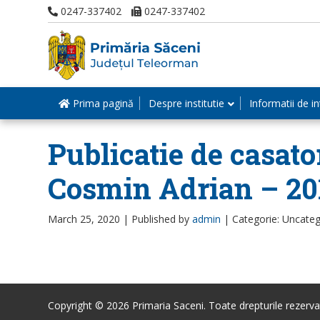
0247-337402
0247-337402
Prima pagină
Despre institutie
Informatii de in
Publicatie de casato
Cosmin Adrian – 20
March 25, 2020 |
Published by
admin
|
Categorie: Uncateg
Copyright © 2026 Primaria Saceni. Toate drepturile rezerva