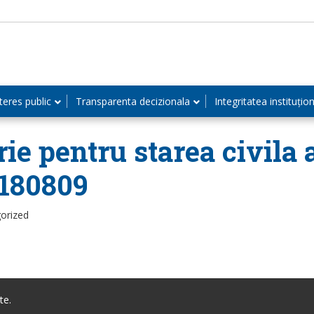
teres public
Transparenta decizionala
Integritatea instituțio
rie pentru starea civila 
180809
orized
te.