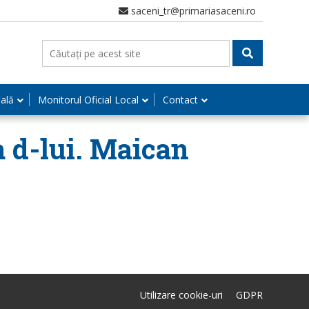
saceni_tr@primariasaceni.ro
nală
Monitorul Oficial Local
Contact
a d-lui. Maican
Utilizare cookie-uri
GDPR