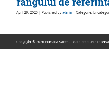
rangului de referin
April 29, 2020 |
Published by
admin
|
Categorie: Uncatego
Copyright © 2026 Primaria Saceni. Toate drepturile rezerva