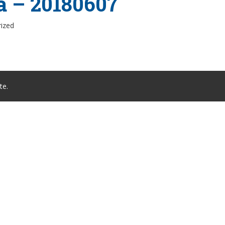
ta – 20180607
rized
te.