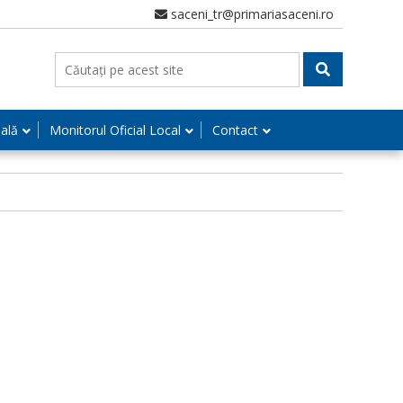
saceni_tr@primariasaceni.ro
nală
Monitorul Oficial Local
Contact