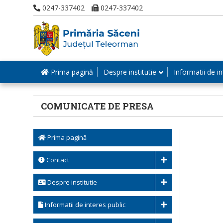
0247-337402
0247-337402
Prima pagină
Despre institutie
Informatii de in
COMUNICATE DE PRESA
Prima pagină
Contact
Despre institutie
Informatii de interes public