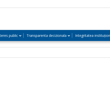
teres public
Transparenta decizionala
Integritatea instituțio