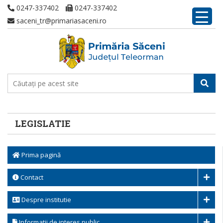
0247-337402
0247-337402
saceni_tr@primariasaceni.ro
LEGISLATIE
Prima pagină
Contact
Despre institutie
Informatii de interes public