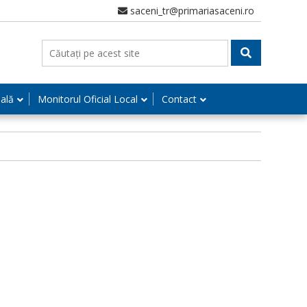
saceni_tr@primariasaceni.ro
nală
Monitorul Oficial Local
Contact