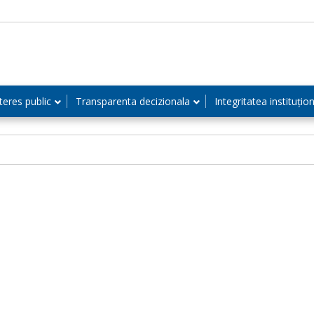
teres public
Transparenta decizionala
Integritatea instituțio