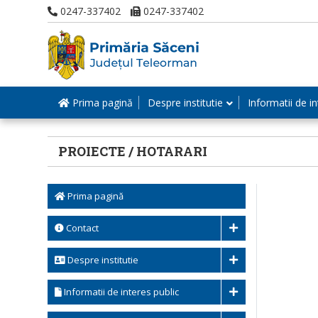
0247-337402
0247-337402
Prima pagină
Despre institutie
Informatii de in
PROIECTE / HOTARARI
Prima pagină
Contact
Despre institutie
Informatii de interes public